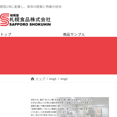
コ
ナ
昭和2年に創業し、長年の経験と熟練の技術
ン
ビ
テ
ゲ
ン
ー
ツ
シ
へ
ョ
トップ
商品サンプル
ス
ン
キ
に
ッ
移
プ
動
トップ
img1
img1