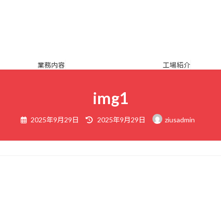
業務内容
工場紹介
img1
最
2025年9月29日
2025年9月29日
ziusadmin
終
更
新
日
時
: